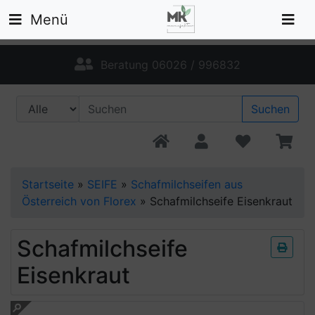
Menü
Beratung 06026 / 996832
Suchen
Startseite
»
SEIFE
»
Schafmilchseifen aus
Österreich von Florex
»
Schafmilchseife Eisenkraut
Schafmilchseife
Eisenkraut