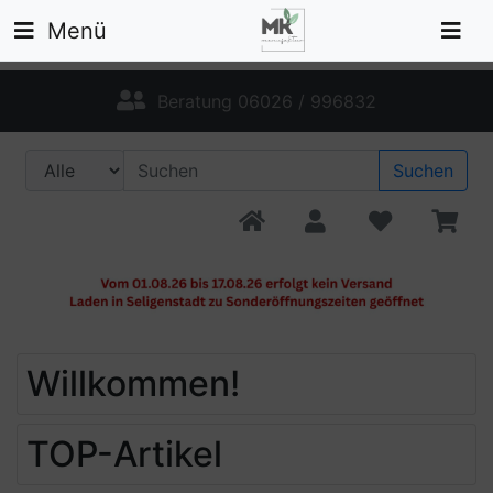
Menü
Beratung 06026 / 996832
Suchen
Willkommen!
TOP-Artikel