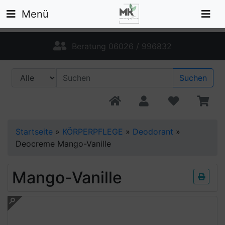
Menü
Beratung 06026 / 996832
Suchen
Startseite
»
KÖRPERPFLEGE
»
Deodorant
»
Deocreme Mango-Vanille
Mango-Vanille