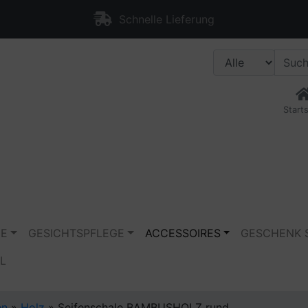
Schnelle Lieferung
Starts
GE
GESICHTSPFLEGE
ACCESSOIRES
GESCHENK 
L
en
»
Holz
»
Seifenschale BAMBUSHOLZ rund