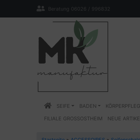
Beratung 06026 / 996832
SEIFE
BADEN
KÖRPERPFLE
FILIALE GROSSOSTHEIM
NEUE ARTIKE
Startseite
»
ACCESSOIRES
»
Seifenschal